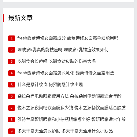
最新文章
fresh馥蕾诗修女面霜成分 馥蕾诗修女面霜孕妇能用吗
1
理肤泉k乳真的能祛痘吗 理肤泉k乳祛痘效果如何
2
吃甜食会长痘吗 吃甜食对皮肤的伤害大吗
3
fresh馥蕾诗修女面霜怎么乳化 馥蕾诗修女面霜用法
4
什么是悬针纹 如何预防悬针纹出现
5
朵拉朵尚电动眼霜使用方法 朵拉朵尚电动眼霜适合年龄
6
悦木之源夜间畅饮面膜多少钱 悦木之源畅饮面膜适合肤质
7
雅诗兰黛智妍眼霜和小棕瓶眼霜哪个好 智妍眼霜适合年龄
8
冬天干夏天油怎么护肤 冬天干夏天油用什么护肤品
9