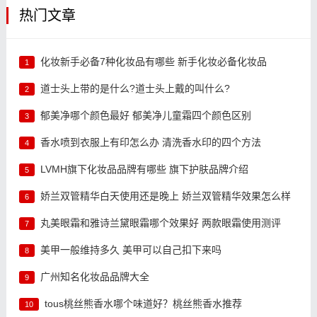
热门文章
化妆新手必备7种化妆品有哪些 新手化妆必备化妆品
1
道士头上带的是什么?道士头上戴的叫什么?
2
郁美净哪个颜色最好 郁美净儿童霜四个颜色区别
3
香水喷到衣服上有印怎么办 清洗香水印的四个方法
4
LVMH旗下化妆品品牌有哪些 旗下护肤品牌介绍
5
娇兰双管精华白天使用还是晚上 娇兰双管精华效果怎么样
6
丸美眼霜和雅诗兰黛眼霜哪个效果好 两款眼霜使用测评
7
美甲一般维持多久 美甲可以自己扣下来吗
8
广州知名化妆品品牌大全
9
tous桃丝熊香水哪个味道好？桃丝熊香水推荐
10