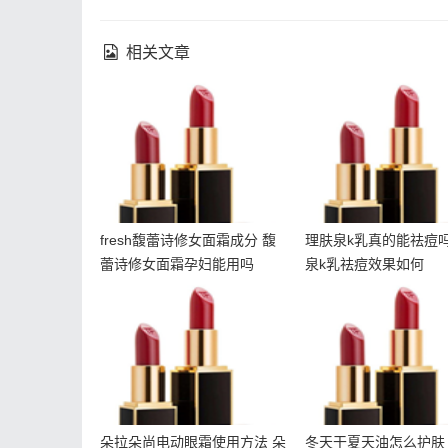
相关文章
fresh馥蕾诗修女面霜成分
理肤泉k乳真的能祛
馥蕾诗修女面霜孕妇能用
肤泉k乳祛痘效果如
吗
fresh馥蕾诗修女面霜成分 馥
理肤泉k乳真的能祛痘吗
蕾诗修女面霜孕妇能用吗
泉k乳祛痘效果如何
朵拉朵尚电动眼霜使用方
冬天干夏天油怎么护
法 朵拉朵尚电动眼霜适合
天干夏天油用什么
年龄
朵拉朵尚电动眼霜使用方法 朵
冬天干夏天油怎么护肤