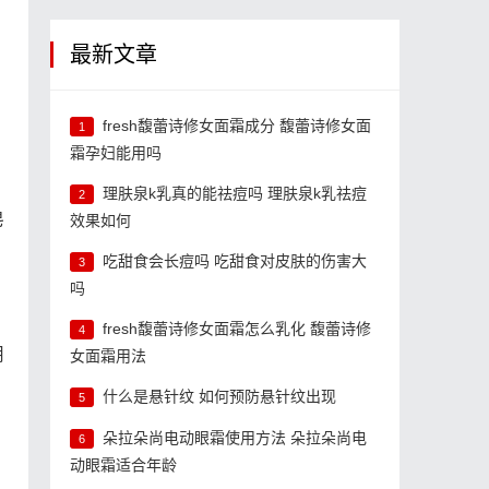
最新文章
fresh馥蕾诗修女面霜成分 馥蕾诗修女面
1
霜孕妇能用吗
理肤泉k乳真的能祛痘吗 理肤泉k乳祛痘
2
皂
效果如何
吃甜食会长痘吗 吃甜食对皮肤的伤害大
3
吗
fresh馥蕾诗修女面霜怎么乳化 馥蕾诗修
4
用
女面霜用法
什么是悬针纹 如何预防悬针纹出现
5
朵拉朵尚电动眼霜使用方法 朵拉朵尚电
6
动眼霜适合年龄