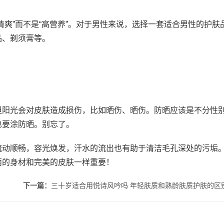
清爽”而不是“高营养”。对于男性来说，选择一套适合男性的护肤
品、剃须膏等。
但阳光会对皮肤造成损伤，比如晒伤、晒伤。防晒应该是不分性
也要涂防晒。别忘了。
流动顺畅，容光焕发，汗水的流出也有助于清洁毛孔深处的污垢
丽的身材和完美的皮肤一样重要！
下一篇：
三十岁适合用悦诗风吟吗 年轻肤质和熟龄肤质护肤的区