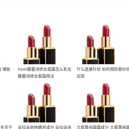
痘吗 理
fresh馥蕾诗修女面霜怎么
什么是悬针纹 如何预防悬
何
乳化 馥蕾诗修女面霜用法
针纹出现
 理肤
fresh馥蕾诗修女面霜怎么乳化
什么是悬针纹 如何预防悬针
馥蕾诗修女面霜用法
出现
肤 冬
朵拉朵尚除螨皂成分 朵拉
兰蔻菁纯面霜成分 兰蔻菁
护肤品
朵尚除螨皂孕妇可以用吗
纯面霜孕妇能用吗
 冬天干
朵拉朵尚除螨皂成分 朵拉朵尚
兰蔻菁纯面霜成分 兰蔻菁纯