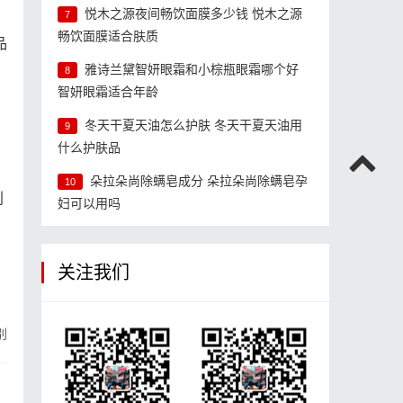
悦木之源夜间畅饮面膜多少钱 悦木之源
7
畅饮面膜适合肤质
品
雅诗兰黛智妍眼霜和小棕瓶眼霜哪个好
8
智妍眼霜适合年龄
冬天干夏天油怎么护肤 冬天干夏天油用
9
什么护肤品
朵拉朵尚除螨皂成分 朵拉朵尚除螨皂孕
10
别
妇可以用吗
。
关注我们
别