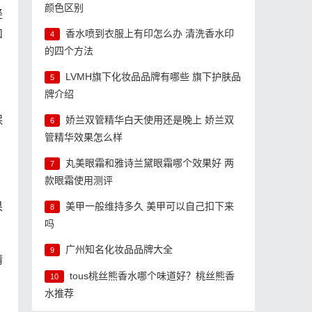
颜色区别
轻
和
香水喷到衣服上有印怎么办 清洗香水印
4
的四个方法
LVMH旗下化妆品品牌有哪些 旗下护肤品
5
牌介绍
保
娇兰双管精华白天使用还是晚上 娇兰双
6
管精华效果怎么样
丸美眼霜和雅诗兰黛眼霜哪个效果好 两
7
款眼霜使用测评
果
美甲一般维持多久 美甲可以自己扣下来
8
吗
广州知名化妆品品牌大全
9
精
tous桃丝熊香水哪个味道好？桃丝熊香
10
水推荐