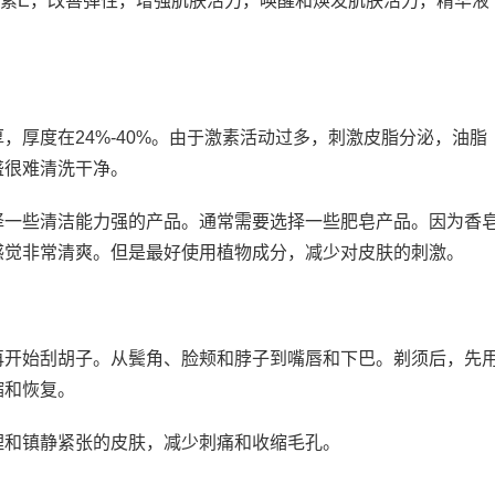
生素E，改善弹性，增强肌肤活力，唤醒和焕发肌肤活力，精华液
，厚度在24%-40%。由于激素活动过多，刺激皮脂分泌，油脂
盛很难清洗干净。
择一些清洁能力强的产品。通常需要选择一些肥皂产品。因为香
感觉非常清爽。但是最好使用植物成分，减少对皮肤的刺激。
再开始刮胡子。从鬓角、脸颊和脖子到嘴唇和下巴。剃须后，先
缩和恢复。
理和镇静紧张的皮肤，减少刺痛和收缩毛孔。