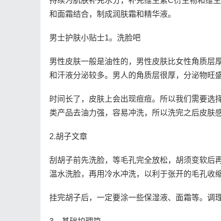
持续为肌肤补充水分，补充维生素C衍生物和维
和面霜结合，制成润肤霜和精华液。
男士护肤小贴士1。洗脸吧
男性皮肤一般是油性的，男性皮肤比女性角质层厚
和汗液分泌较多。男人的角质层很厚，分泌物旺
时间长了，皮肤上会出现痘痘。所以我们需要选
类产品去油力强，容易冲洗，所以洗完之后皮肤
2.胡子文章
刮胡子前先洗脸，等毛孔完全放松，胡须变软后
温水洗脸，再用冷水冲洗，以利于张开的毛孔收
挂完胡子后，一定要涂一些保湿液、面霜等。调