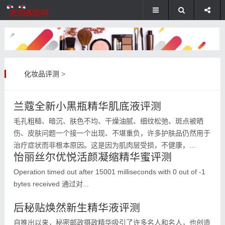
化妆品评测
>
兰蔻全新小黑瓶精华肌底液评测
毛孔粗糙、暗沉、肤色不均、干燥油腻、细纹松弛、斑点被晒
伤、皮肤问题一个接一个出现、不堪重负，许多护肤品仍然用于
治疗症状而非根本原因。这是因为肌肉层受损，不健康，...
怡丽丝尔优悦活颜凝缩精华蜜评测
Operation timed out after 15001 milliseconds with 0 out of -1
bytes received 通过对...
后秘贴焕然新生精华液评测
自推出以来，秘密邮政摄政精华吸引了许多名人和名人，也创造