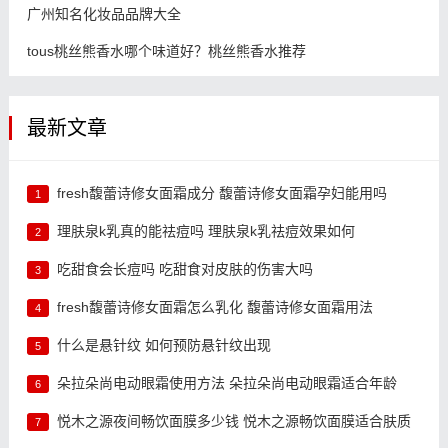
广州知名化妆品品牌大全
tous桃丝熊香水哪个味道好？桃丝熊香水推荐
最新文章
fresh馥蕾诗修女面霜成分 馥蕾诗修女面霜孕妇能用吗
1
理肤泉k乳真的能祛痘吗 理肤泉k乳祛痘效果如何
2
吃甜食会长痘吗 吃甜食对皮肤的伤害大吗
3
fresh馥蕾诗修女面霜怎么乳化 馥蕾诗修女面霜用法
4
什么是悬针纹 如何预防悬针纹出现
5
朵拉朵尚电动眼霜使用方法 朵拉朵尚电动眼霜适合年龄
6
悦木之源夜间畅饮面膜多少钱 悦木之源畅饮面膜适合肤质
7