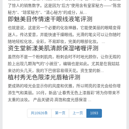
了惊人的销售数字。这是因为“后方”使用含有皇家秘方——“陈宫
秘方”、“琼浆秘方”、“清心秘方”的成分，从...
即魅美目传情速干眼线液笔评测
也就是说，这是另一个必要的化妆神器，它能使美丽的眼睛变得
迷人，传达爱意，并能快速干燥眼线。光滑的笔尖可以让你随时
随地轻松化妆，全彩，不易卸妆，完美的眼部化妆。 ...
资生堂新漾美肌清颜保湿啫喱评测
虽然你不是一个粉刺肌肉，粉刺会时不时地光顾你，让你无瑕的
脸上出现几颗淘气的“小豌豆”，编辑也是如此。尤其是在我姑姑
来访的头几天，我的下巴很容易得天花。资生堂的新...
植村秀无色限漆光唇釉评测
更成熟的哑光会显示你的风度和优雅，所以明亮的漆光会给你增
添生气和美丽。10月，新品“止春秀无色上漆唇彩”将为你带来不
太重的淡妆。 产品关键词:高饱和度光感保湿 ...
共10926条
第一页
上一页
1093